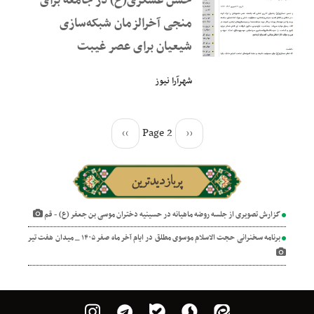
حسن عسکری(ع) در جامعه برای
منجی آخرالزمان شبکه‌سازی
شیعیان برای عصر غیبت
شهرآرا نیوز
››
Page 2
‹‹
پربازدیدترین
ه روضه ماهیانه در حسینیه دختران موسی بن جعفر (ع) - قم
 موسوی مطلق در ایام آخر ماه صفر ۱۴۰۵ _ میدان هفت تیر