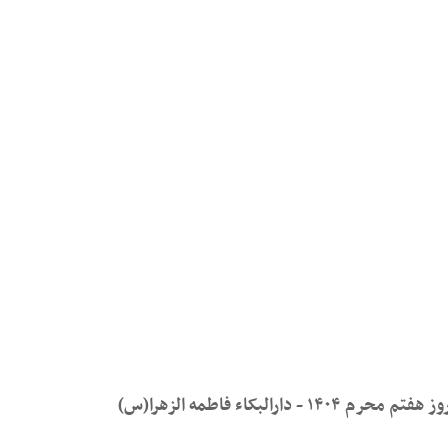
کاء فاطمه الزهرا(س)