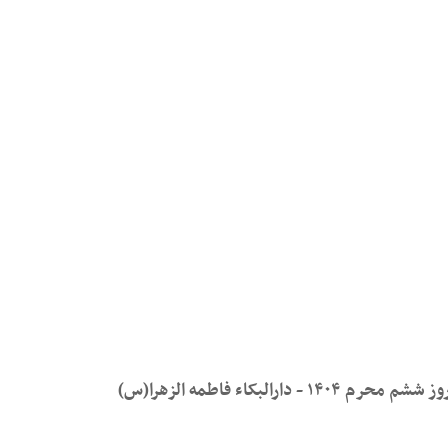
کاء فاطمه الزهرا(س)