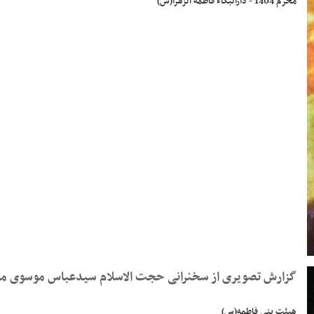
محرم 1404 - دارالبکاء فاطمه الزهرا(س)
گزارش تصویری از سخنرانی حجت‌ الاسلام سیدعباس موسوی مطلق در شب ششم مح
هیئت بنی فاطمه(س)