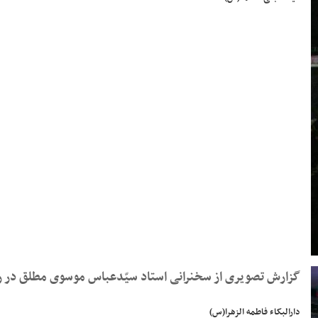
گزارش تصویری از سخنرانی استاد سیّدعباس موسوی مطلق در روز ششم محرم ۱۴۰۴ - دارالب
دارالبکاء فاطمه الزهرا(س)