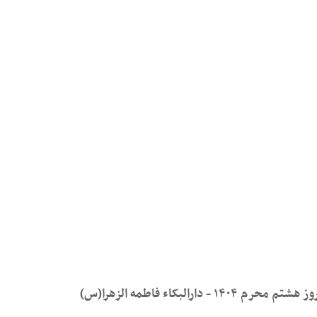
بکاء فاطمه الزهرا(س)