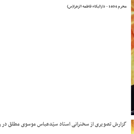
محرم 1404 - دارالبکاء فاطمه الزهرا(س)
گزارش تصویری از سخنرانی استاد سیّدعباس موسوی مطلق در روز هشتم محرم ۱۴۰۴ - دارال