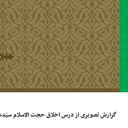
رفتن به محتوای اصلی
گزارش تصویری از درس اخلاق حجت الاسلام سیّدعباس موسوی