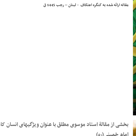
مقاله ­ارائه شده به کنگره­ اعتکاف - لبنان – رجب 1445 ق
بخشی از مقالۀ استاد موسوی مطلق با عنوان ویژگیهای انسان کا
امام خمینی(ره)