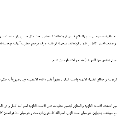
و روایات ائمه معصومین علیهمالسلام تبیین نمودهاند؛ البته این بحث مثل بسیاری از مباحث
ها و صفات انسان کامل را قبول کردهاند، منجمله از فقیه عارف مرحوم حضرت آیهالله بهجت(
 خمینی(قدس سره الشریف) به نحو اختصار بیان کنیم:
ت الربوبیه و حقائق الاسماء الالهیه واجب، لیکون مظهراً لاسم «الله» الاعظم.» «پس ضرورتاً 
میع الصفات الاسماء الالهیه و المظهر لجمیع تجلیاته. ففی الاسماء الالهیه اسم الله اکمل و فی
میباشد. بنابراین، در میان اسماء الهی، اسم الله کاملترین آنهاست و در میان مظاهر انسان ک