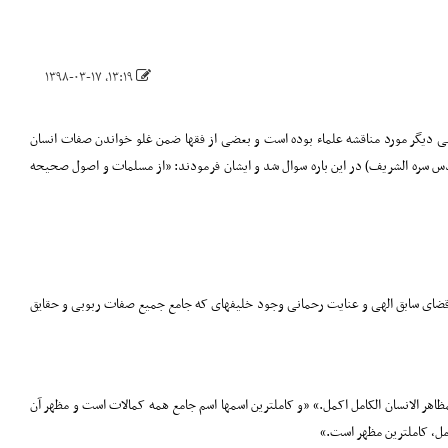
۱۳:۱۹، ۱۳۹۸-۰۳-۱۷
 علمی دیگر مورد مناقشه علماء بوده است و بعضی از فقها ضمن غلو خواندن صفات انسان
قدس سره الشریف) در این باره سوال شد و ایشان فرمودند: «از مسلمات و اصول صحیحه
به حکم قضای سابق الهی و عنایت رحمانی وجود خلیفهای که جامع جمیع صفات ربوبی و حقایق
 المظاهر الانسان الکامل اکمل.» «و کاملترین اسمها اسم جامع همه کمالات است و مظهر آن
امل، کاملترین مظهر است.»