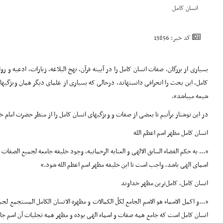
انسان کامل
کد خبر: 13856
بسیاری از بزرگان، صفات انسان کامل را در آیینه قرآن، نهج البلاغه، زیارات، ادعیه 
کامل، این بحث را انحرافی دانستهاند، درحالی که بسیاری از علمای دیگر همان ویژگی
شیعه میباشد».
در این نوشتار برآنیم تا بعضی از صفات و ویژگیهای انسان کامل را از منظر حضرت امام
انسان کامل مظهر اسم اعظم الله
«... به حکم القضاء السابق الالهی و العنایه الرحمانیه، وجود خلیفه جامعه لجمیع الصفا
اسمای الهی باشد، واجب است تا این خلیفه مظهر اسم اعظم الله شود.»
انسان کامل، کامل‌ترین مظهر خداوند
«...و اکمل الاسماء هو الاسم الجامع لکلّ الکمالات و مظهره الانسان الکامل المستجمع لج
انسان کامل است که جامع همه صفات و اسماء الهی بوده و مظهر همه تجلیات آن اسم جامع 