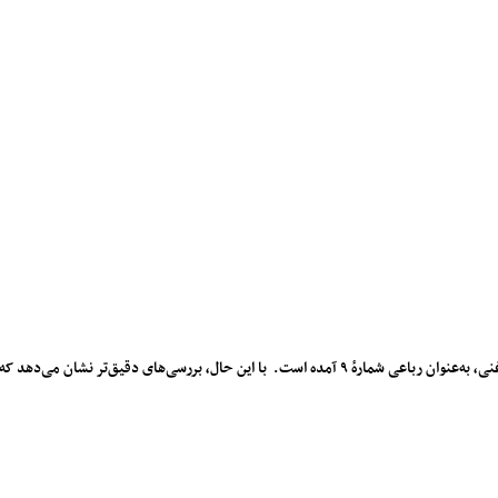
این رباعی در برخی نسخه‌های دیوان حافظ، از جمله تصحیح محمد قزوینی و قاسم غنی، به‌عنوان رباعی شمارهٔ