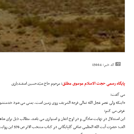
کد خبر: 13664
پایگاه رسمی حجت الاسلام موسوی مطلق
:
مرحوم حاج سیّدحسین اسفندیاری
می گفت:
«اینکه ولی عصر عجل الله تعالی فرجه الشریف روی زمین است، یعنی می شود خدمتشو
عرض می کنم:
این استدلال در نهایت سادگی و در اوج اتقان و استواری می باشد. مطالب ذیل برای شاه
الف: حضرت آیت الله العظمی صافی گلپایگانی در کتاب منتخب الاثر ص 376 این روایت را از وجود اقدس حضرت حجت ابن الحسن العسگری سلام الله علیه نقل کرده: