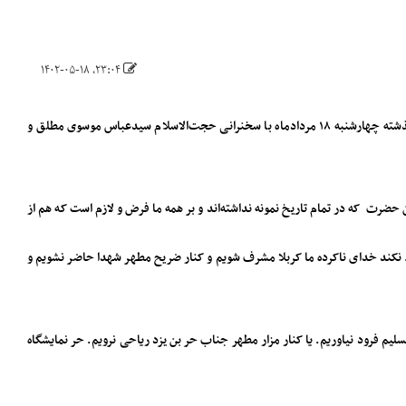
۲۳:۰۴، ۱۴۰۲-۰۵-۱۸
به گزارش خبرنگار حوزه مسجد و هیأت خبرگزاری فارس، دومین شب عزاداری دهه سوم ماه محرم هیأت ریحانةالحسین(س) و موکب محبان علی ابن ابیطالب(ع) شب گذشته چهارشنبه ۱۸ مردادماه با سخنرانی حجت‌الاسلام سیدعباس موسوی مطلق و
ضرت که در تمام تاریخ نمونه نداشته‌اند و بر همه ما فرض و لازم است که هم از
ویم. نکند خدای ناکرده ما کربلا مشرف شویم و کنار ضریح مطهر شهدا حاضر نشویم و
 فرود نیاوریم. یا کنار مزار مطهر جناب حر بن یزد ریاحی نرویم. حر نمایشگاه