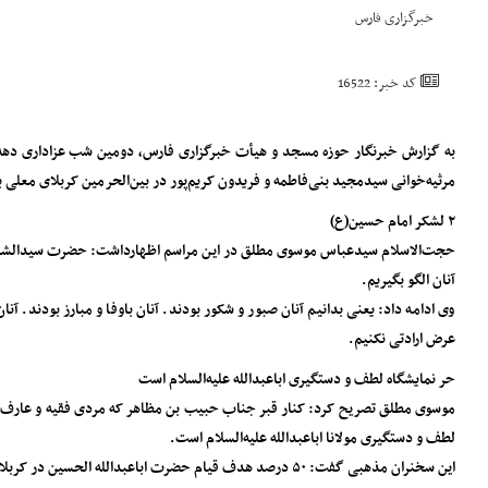
خبرگزاری فارس
کد خبر: 16522
مرثیه‌خوانی سیدمجید بنی‌فاطمه و فریدون کریم‌پور در بین‌الحرمین کربلای معلی ب
۲ لشکر امام حسین(ع)
حجت‌الاسلام سیدعباس موسوی مطلق در این مراسم اظهارداشت: حضرت سیدالشهدا(ع) د
آنان الگو بگیریم.
وی ادامه داد: یعنی بدانیم آنان صبور و شکور بودند. آنان باوفا ‌و مبارز بودند.
عرض ارادتی نکنیم.
حر نمایشگاه لطف و دستگیری اباعبدالله علیه‌السلام است
موسوی مطلق تصریح کرد: کنار قبر جناب حبیب بن مظاهر که مردی فقیه و عارف به 
لطف و دستگیری مولانا اباعبدالله علیه‌السلام است.
این سخنران مذهبی گفت: ۵۰ درصد هدف قیام حضرت اباعبدالله الحسین در کربلا محقق شد و بقیه به عهده لشکر دوم سیدالشهدا علیه‌السلام یعنی بازماندگان کربلا بود.