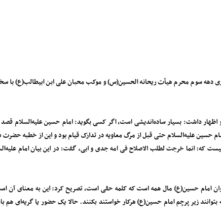
 دهه سوم محرم هیأت ریحانه الحسین(س) و موکب محبان علی ابن ابیطالب(ع) با سخن
اظهار داشت: بسیار ساده‌اندیشی است، اگر کسی بگوید: امام حسین علیه‌السلام قصد ق
م حسین علیه‌السلام حتی قبل از مرگ معاویه در تدارک قیام بود و این از خطبه حضرت در
نیست که: انما خرجت لطلب الاصلاح فی امه جدی و ابی، گفت: در این بیان امام علیه‌السل
نوان امام حسین(ع) مال همه است که کلمه حقی است، تصریح کرد: این به معنای آن است
که بتوانند زیر پرچم امام حسین(ع) هرکار خواستند بکنند. حالا یک حضور یا گریه‌ای هم 