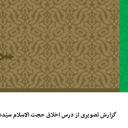
رفتن به محتوای اصلی
گزارش تصویری از درس اخلاق حجت الاسلام سیّدعباس موسوی