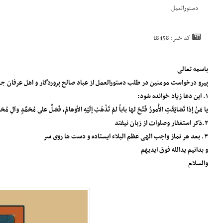
دستورالعمل
کد خبر: 18458
باسمه تعالی
پیرو درخواست مومنین در طلب دستورالعمل از عباد صالح پروردگار و اهل عرفان 
۱. این دعا زیاد خوانده شود:
يا مَنْ إذا تَضايَقَتِ الأُمورُ فَتَحَ لها باباً لمْ تَذْهَبْ إلَيْهِ الأوهامُ، فَصَلِّ على مُحَمَّدٍ وآلِ مُحَمَ
۲.ذکر استغفار و‌صلوات از زبان نیفتد
۳. بعد هر نماز واجب الهی عظم البلاء ایستاده و دست ها روی سر
و بدانیم یدالله فوق ایدیهم
والسلام