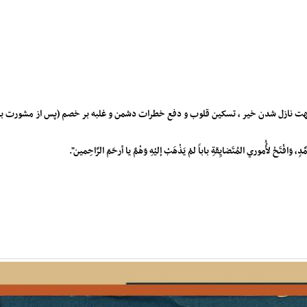
جهت نازل شدن خیر ، تسکین قلوب و دفع خطرات دشمن و غلبه بر خصم (پس از مشورت با 
ّدٍ، وَافْتَحْ لأُُموري المُتَضايِقةِ باباً لمْ يَذْهَبْ إليْهِ وَهْمٌ يا أرحَمَ الرَّاحِمين".