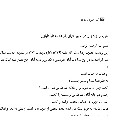
.....
کد خبر: 18175
شریعتی و دجال در تعبیر خوابی از علامه طباطبایی
بسم الله الرحمن الرحیم
روز ولادت حضرت رضا سلام الله علیه (۱۴۴۶ه ۱۹اردیبهشت ۱۴۰۴ در مشهد خدمت سالک الی الله شاعربرجسته آئینی استاد محمد علی مجاهدی متخلص به پروانه بودیم از جمله مطالبی که فرمودند این بود :
قبل از انقلاب در اوج مباحث آقای شریعتی ؛ یک روز صبح آقای حاج شیخ عبدالقائم ش
:
او صائد بن صائد است .
به نظر شما معنا و‌تعبیر چیست؟
کفتم بهتر است برویم و از علامه طباطبایی سوال کنیم ؟
رفتیم دم خانه آقای طباطبایی و مسئله را گفتیم.
ایشان با چهره ای غمگین بغضش ترکید و گفت :
همین طایفه به جرم اینکه من گفته بودم بعضی از حرف های ایشان ربطی به دین و اسلام
سپس در تعبیر خواب فرمودند: