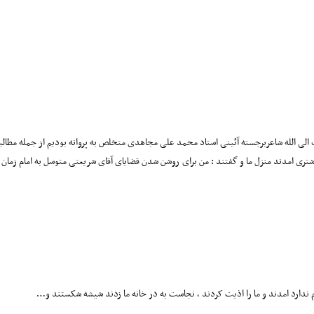
وشتری امدند منزل ما و گفتند : من برای روشن شدن قضایای آقای شریعتی متوسل به امام زم
 ندارد امدند و ما را اذیت کردند ، نجاست به در خانه ما زدند شیشه شکستند و…