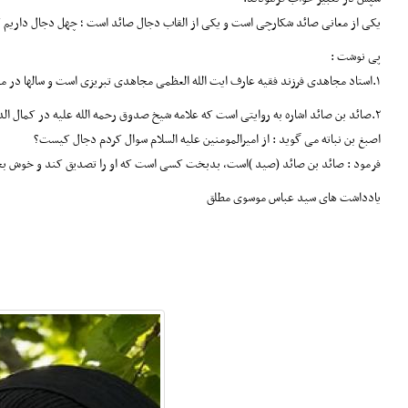
یکی از معانی صائد شکارچی است و یکی از القاب دجال صائد است ؛ چهل دجال داریم 
پی نوشت :
۱.استاد مجاهدی فرزند فقیه عارف ایت الله العظمی مجاهدی تبریزی است و سالها در محضر بسیاری از بزرگان بوده از جمله مرحوم ایت الله کشمیری و جعفر آقا مجتهدی بوده اند، و خود نیز دارای مقاماتی در مسائل عرفانی است .
۲.صائد بن صائد اشاره به روایتی است که علامه شیخ صدوق رحمه الله علیه در کمال الدین تمام النعمه در مجلد اول اورده است:
اصبغ بن نباته می گوید : از امیرالمومنین علیه السلام سوال کردم دجال کیست؟
فرمود : صائد بن صائد (صید )است، بدبخت کسی است که او را تصدیق کند و خوش بخت کس
یادداشت های سید عباس موسوی مطلق