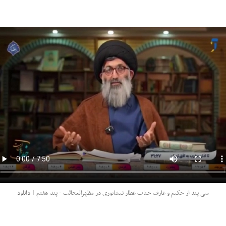
سی پند از حکیم و عارف جناب عطار نیشابوری در مظهرالعجائب - پند هفتم |
دانلود