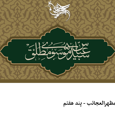
ظهرالعجائب - پند هفتم