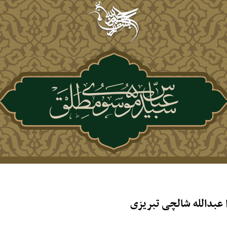
عبدالله شالچی تبریزی