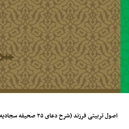
رفتن به محتوای اصلی
اصول تربیتی فرزند (شرح دعای ۲۵ صحیفه سجادیه)