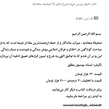
کتاب اصول تربیتی فرزند (شرح دعای ۲۵ صحیفه سجادیه)
کد خبر: 17162
بسم الله الرحمن الرحیم
صحیفة سجادیه ، میراث ماندگار و از جمله ارزشمندترین مفاخر شیعه است که به (ز
مباحث گوناگون در اخلاق و عرفان اسلامی،روش بندگی و عبودیت و سبک زندگی برت
این رو بر آن شدم که به توفیق الهی،به شرح و تبیین فرازهای عمیق ادعیه آن بپردازی
تألیف: استاد موسوی مطلق
قیمت ۱۳۰ هزار تومان
قیمت با تخفیف ۳۰ درصدی ۹۱۰۰۰ هزار تومان
برای دریافت کتاب و دیگر آثار می‌توانید
به آیدی زیر مراجعه بفرمایید.
@moosavimotlagh_admin