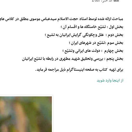
کد خبر: 17107
مباحث ارائه شده توسط استاد حجت الاسلام سیدعباس موسوى مطلق در کلاس های تاریخ تحلیلی دانشگاه ازاد ،در 
بخش اول : تشیّع خاستگاه ها و اقسام آن ؛
بخش دوم : علل و‌چکونگی گرایش ایرانیان به تشیع ؛
بخش سوم :تشیّع در شهرهای ایران ؛
بخش چهارم : دولت های ایرانی و‌تشیّع ؛
بخش پنجم : بررسی و‌تحقیق شهید مطهری در رابطه با تشیّع ایرانیان
برای تهیه کتاب به صفحه اینیستاگرام ذیل مراجعه فرماید.
از اینجا وارد شوید