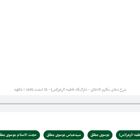
شرح دعای مکارم الاخلاق - دارالبکاء فاطمه الزهرا(س) - 15 اسفند 1401 |
دانلود
اطمه الزهرا(س)
موسوی مطلق
سیدعباس موسوی مطلق
حجت الاسلام موسوی مطل