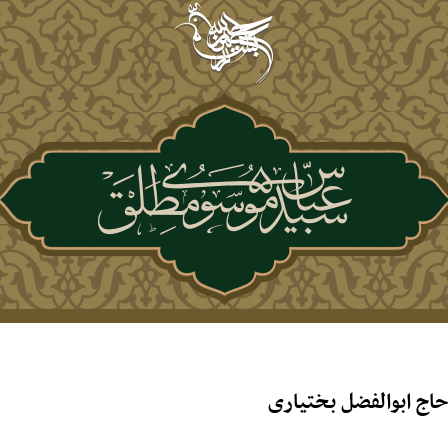
اج ابوالفضل بختیاری