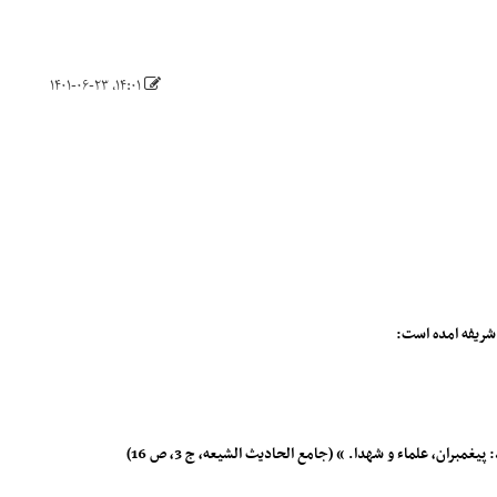
۱۴:۰۱، ۱۴۰۱-۰۶-۲۳
شریفه امده است:
ان، علماء و شهدا. » (جامع الحادیث الشیعه، ج 3، ص 16)