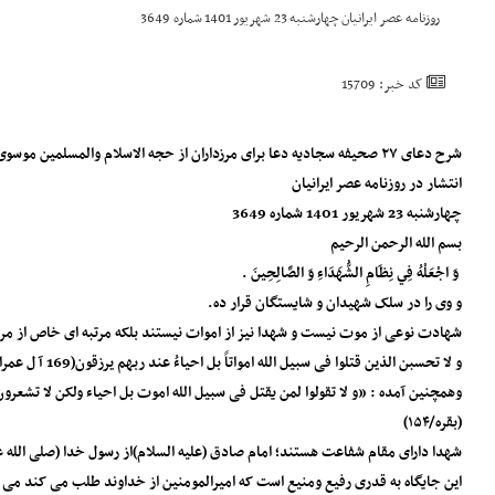
روزنامه عصر ایرانیان چهارشنبه 23 شهریور 1401 شماره 3649
کد خبر: 15709
شرح دعای ۲۷ صحیفه سجادیه دعا برای مرزداران از حجه الاسلام والمسلمین موسوی مطلق
انتشار در روزنامه عصر ایرانیان
چهارشنبه 23 شهریور 1401 شماره 3649
بسم الله الرحمن الرحیم
وَ اجْعَلْهُ فِي نِظَامِ الشُّهَدَاءِ وَ الصَّالِحِينَ .
و وی را در سلک شهیدان و شایستگان قرار ده.
شهادت نوعی از موت نیست و شهدا نیز از اموات نیستند بلکه مرتبه ای خاص از مر
و لا تحسبن الذین قتلوا فی سبیل الله امواتاً بل احیاءُ عند ربهم یرزقون(169 آ ل عمران)
و‌همچنین آمده : «و لا تقولوا لمن یقتل فی سبیل الله اموت بل احیاء ولکن لا تشعرو
(بقره/۱۵۴)
شهدا دارای مقام شفاعت هستند؛ امام صادق (علیه السلام)از رسول خدا (صلی الله علیه
این جایگاه به قدری رفیع ومنیع است که امیرالمومنین از خداوند طلب می کند می 