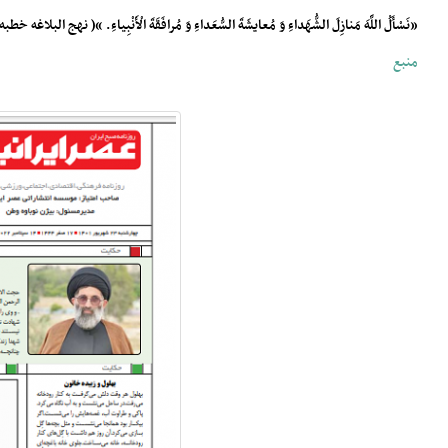
«نَسْأَلُ اللَّهَ مَنازِلَ الشُّهَداءِ وَ مُعایشَةَ السُّعَداءِ وَ مُرافَقَةَ الْأَنْبِیاءِ. »( نهج البلاغه خطبه ۲۳)از خداوند منازل شهیدان و زندگانی با سعادتمندان و دوستی و مصاحبت با پیامبران را می خواهیم
منبع