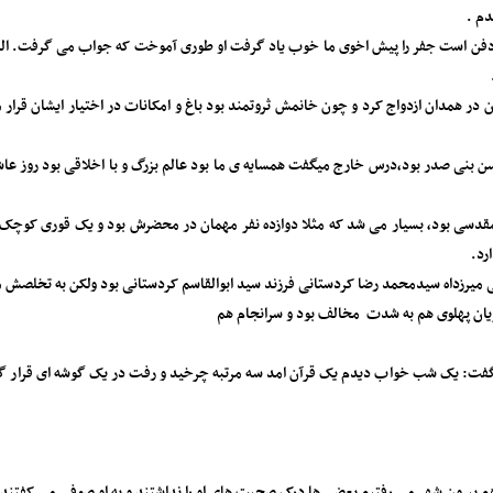
دم .
 دفن است جفر را پیش اخوی ما خوب یاد گرفت او طوری آموخت که جواب می گرفت. البته
ان در همدان ازدواج کرد و چون خانمش ثروتمند بود باغ و امکانات در اختیار ایشان قرار
الحسن بنی صدر بود،درس خارج میگفت همسایه ی ما بود عالم بزرگ و با اخلاقی بود روز 
دم مقدسی بود، بسیار می شد که مثلا دوازده نفر مهمان در محضرش بود و یک قوری کوچ
رد.
ی میرزداه سیدمحمد رضا کردستانی فرزند سید ابوالقاسم کردستانی بود ولکن به تخلصش
ریان پهلوی هم به شدت مخالف بود و سرانجام هم
ی گفت: یک شب خواب دیدم یک قرآن امد سه مرتبه چرخید و رفت در یک گوشه ای قرار گرف
هم بیرون شهر می رفتیم بعضی ها درک صحبت های او را نداشتند و به او صوفی می کفتند،