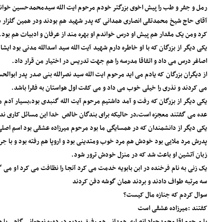
رمل و جفر و طب را پیش اخوی بزرگتر خودم مرحوم ایت الله سیدمحمدحسین خوان
آقای حاج شیخ محمدتقی انصاری همدانی که پدر شهید هم بودند و‌در همین گلزار
کرد و‌من یک مقدار هم پیش او درس خواندم او بهره مند از عرفان و ادبیات هم بود.
یکی دیگر از بزرگان که با او خاطره دارم شهید آیت الله سید اسدالله مدنی بود ایش
اصاغر درس می داد و اتفاقا مدرسه را هم جهت تدریس در اختیار من قرار داد.
از دیگران بزرگان که یادم می اید مرحوم ایت الله سید نصرالله بنی صدر پدر ابو
می کردند و نذری را خیلی خوب می داد و می کفت اول هواستان به فقرا باشد.
یکی دیگر از بزرگان که رفت و آمد داشتیم مرحوم آیت الله گنبدی بود،بسیار آ
عده می گفتند معجزه است،در حالیکه برای بندگان خالص خدا این مسائل کاری ندا
یکی دیگر از دانشمندان که در همسایگی ما بود مرحوم میرزاده عشقی بود اسم اصل
پدرش مرد ملایی بود خودش هم مرد خوب و‌متدینی بود و اروپا هم رفته بود و با ج
زبان آتشین او باعث شد که در منزل خودش ترور شود.
یک زنی به نام فرخنده در ابن بابویه خدمت می کرد آنجا را نظافت می کرد او م
سه مرتبه طواف دادند و بردند همان گوشه دفن کردند
سوال کردم که جنازه مال کیست؟
کفتند :میرزاده عشقی است
با مرحوم اقا محمدجواد انصاری همدانی هم رفیق بودیم در دوره نوجوانی گاهی با 