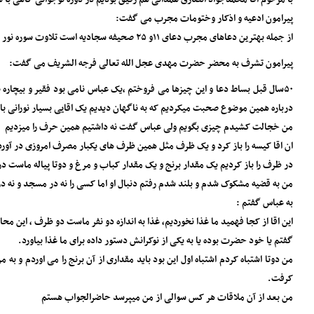
پیرامون ادعیه و اذکار و‌ختومات مجرب می گفت:
از جمله بهترین دعاهای مجرب دعای ۱۱و ۲۵ صحیفه سجادیه است تلاوت سوره نور ، دعای نور ،دعای فرج الهی عظم البلاء و چهار قل نیز مجرب و اثر گذار است
پیرامون تشرف به محضر حضرت مهدی عجل الله تعالی فرجه الشریف می گفت:
۵۰سال قبل بساط دعا و این چیزها می فروختم ،یک عباس نامی بود فقیر و بیچاره 
درباره همین موضوع صحبت میکردیم که به ناگهان دیدیم یک اقایی بسیار نورانی با لباس عربی و‌محاسن مشکی در حدود ۳۵ تا۴۰ساله وارد شد ‌وبه ما 
من خجالت کشیدم چیزی بگویم ولی عباس گفت نه داشتیم همین حرف را میزدیم
ان اقا کیسه را باز کرد و یک ظرف مثل همین ظرف های یکبار مصرف امروزی در آور
در ظرف را باز کردیم یک مقدار برنج و یک مقدار کباب و مرغ و دوتا پیاله ماست در
من به قضیه مشکوک شدم و بلند شدم رفتم دنبال او اما کسی را نه در مسجد و نه د
به عباس گفتم :
این اقا از کجا فهمید ما غذا نخوردیم، غذا به اندازه دو نفر ماست دو ظرف ، این مح
گفتم یا خود حضرت بوده یا به یکی از نوکرانش دستور داده برای ما غذا بیاورد.
من دوتا اشتباه کردم اشتباه اول این بود باید مقداری از آن برنج را می اوردم و
کرفت.
من بعد از آن ملاقات هر کس سوالی از من میپرسد حاضرالجواب هستم