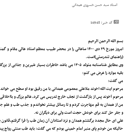
استاد سید حسن خسروی همدانی
کد خبر: 14948
بسم الله الرحمن الرحیم
امروز مورخ ۲۹ دی ۱۴۰۰ ساعاتی را در محضر طبیب معظم ‌استاد
(راهنمای تندرستی)است.
وی مطابق شناسنامه متولد ۱۳۰۵ می باشد خاطرات بسیار ش
بقیه موارد را عرض می کنم:
می گفت:
مرحوم ایت الله اخوند ملاعلی معصومی همدانی با من رفیق بود او سطح می خواند
مرحوم آخوند پس از بازگشت از نجف خارج تدریس می کرد، عالم بزرگ و بااخلاقی 
من از همدان به قم مهاجرت کردم و تا رسائل بیشتر نخواندم و جذب طب و علم ج
و جفر حل کند برای خودش حجت است ولی برای دیگران نه.
علی ای حال مجدد برگشتم همدان و نزد استادان آن زمان طب را فرا گرفتم،قانون
حالیکه من خودم پای منبر امام خمینی بودم که می گفت: باید طب سنتی رواج پید