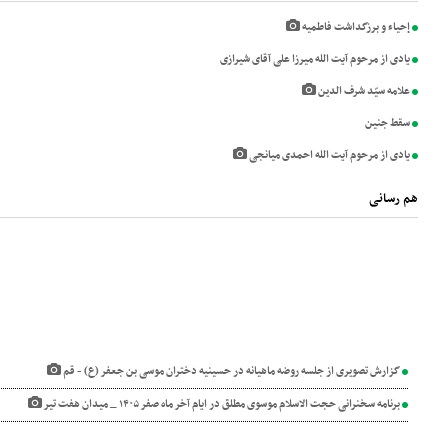
إحیاء و برزگداشت فاطمیه
یادی از مرحوم آیت الله میرزا علی آقای شیرازی
علامه سیّد شرف الدین
سقط جنین
یادی از مرحوم آیت الله احمدی میانجی
هم رسانی
گزارش تصویری از جلسه روضه ماهیانه در حسینیه دختران موسی بن جعفر (ع) - قم
برنامه سخنرانی حجت الاسلام موسوی مطلق در ایام آخر ماه صفر ۱۴۰۵ _ میدان هفت تیر