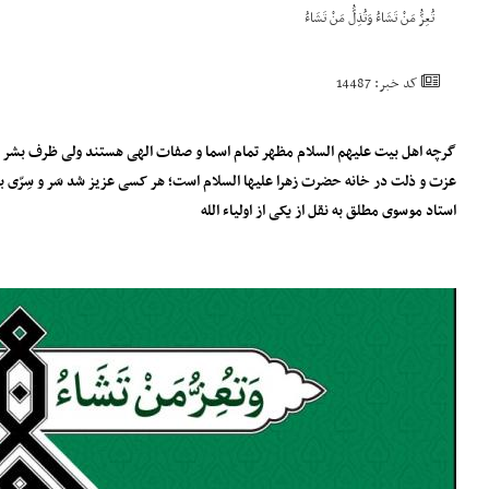
تُعِزُّ مَنْ تَشَاءُ وَتُذِلُّ مَنْ تَشَاءُ
کد خبر: 14487
گرچه اهل بیت علیهم السلام مظهر تمام اسما و صفات الهی هستند ولی ظرف بشر درک بُروز مخ
عزت و ذلت در خانه حضرت زهرا علیها السلام است؛ هر کسی عزیز شد سَر و سِرّی با 
استاد موسوی مطلق به نقل از یکی از اولیاء الله