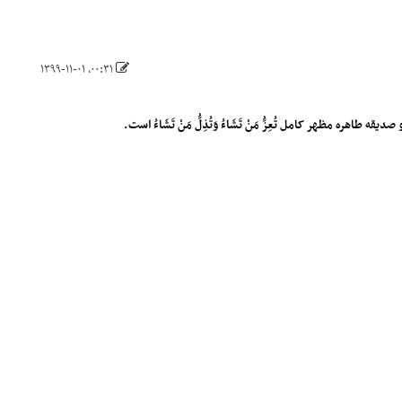
۰۰:۳۱، ۱۳۹۹-۱۱-۰۱
ه مظهر کامل تُعِزُّ مَنْ تَشَاءُ وَتُذِلُّ مَنْ تَشَاءُ است.