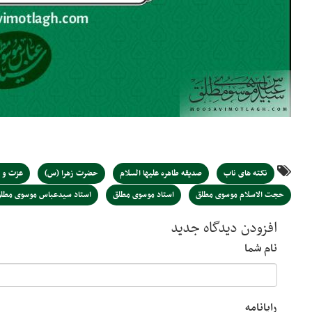
نکته های ناب
صدیقه طاهره علیها السلام
حضرت زهرا (س)
عزت و 
حجت الاسلام موسوی مطلق
استاد موسوی مطلق
استاد سیدعباس موسوی مطل
افزودن دیدگاه جدید
نام شما
رایانامه