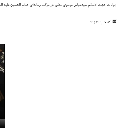
بیانات حجت الاسلام سیدعباس موسوی مطلق در موکب رسانه‌ای خدام الحسین علیه السلام در عمود ۱۱۲۰ که از شبکه افق سیما پخش شد - پیاده روی اربعین
کد خبر: 14321