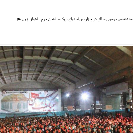
یّدعباس موسوی مطلق در چهارمین اجتماع بزرگ مدافعان حرم - اهواز بهمن 96