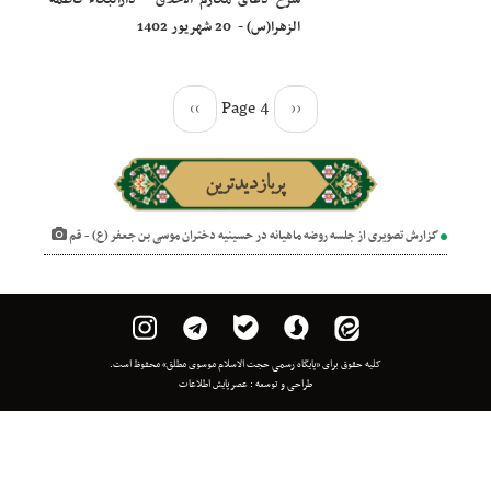
شرح دعای مکارم الاخلاق - دارالبکاء فاطمه
الزهرا(س) - 20 شهریور 1402
››
Page 4
‹‹
پربازدیدترین
ه روضه ماهیانه در حسینیه دختران موسی بن جعفر (ع) - قم
 برای «پایگاه رسمی حجت الاسلام موسوی مطلق» محفوظ است.
طراحی و توسعه :
عصر پایش اطلاعات