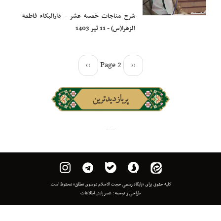
شرح مناجات خمسه عشر - دارالبکاء فاطمه
الزهرا(س) - 11 تیر 1403
››
Page 2
‹‹
پربازدیدترین
---
 برای «پایگاه رسمی حجت الاسلام موسوی مطلق» محفوظ است.
طراحی و توسعه :
عصر پایش اطلاعات