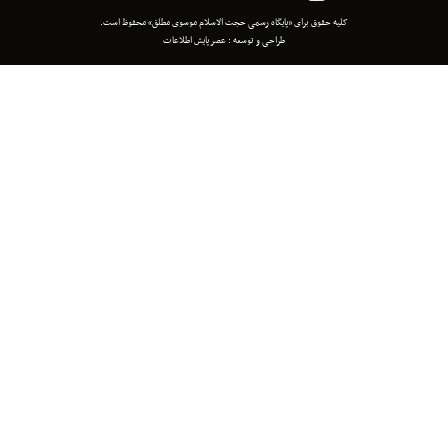
 برای «پایگاه رسمی حجت الاسلام موسوی مطلق» محفوظ است.
طراحی و توسعه :
عصر پایش اطلاعات